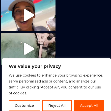
We value your privacy
Cargar más
Seguir en Instagram
We use cookies to enhance your browsing experience,
serve personalized ads or content, and analyze our
traffic. By clicking "Accept All", you consent to our use
of cookies.
1
Copyright © 2022 Sion Tours. All Rights
Reserved.
ES
Customize
Reject All
Accept All
Terminos y condiciones
|
Política de Privacidad
|