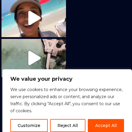
We value your privacy
Cargar más
Seguir en Instagram
We use cookies to enhance your browsing experience,
serve personalized ads or content, and analyze our
traffic. By clicking "Accept All", you consent to our use
of cookies.
1
Copyright © 2022 Sion Tours. All Rights
Reserved.
ES
Customize
Reject All
Accept All
Terminos y condiciones
|
Política de Privacidad
|