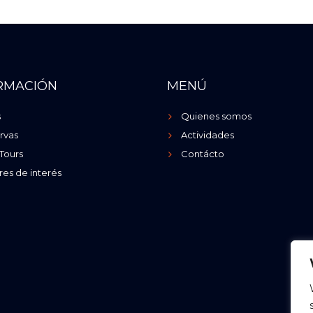
RMACIÓN
MENÚ
s
Quienes somos
rvas
Actividades
Tours
Contácto
res de interés