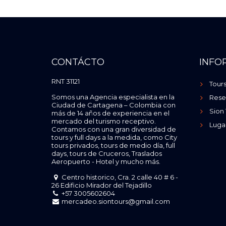
CONTÁCTO
INFO
RNT 31121
Tour
Somos una Agencia especialista en la
Rese
Ciudad de Cartagena – Colombia con
Sion 
más de 14 años de experiencia en el
mercado del turismo receptivo.
Luga
Contamos con una gran diversidad de
tours y full days a la medida, como City
tours privados, tours de medio día, full
days, tours de Cruceros, Traslados
Aeropuerto - Hotel y mucho más.
Centro historico, Cra. 2 calle 40 # 6 -
26 Edificio Mirador del Tejadillo
+57 3005602604
mercadeo.siontours@gmail.com