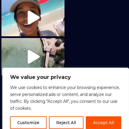
We value your privacy
Cargar más
Seguir en Instagram
We use cookies to enhance your browsing experience,
serve personalized ads or content, and analyze our
traffic. By clicking "Accept All", you consent to our use
of cookies.
1
Copyright © 2022 Sion Tours. All Rights
Reserved.
ES
Customize
Reject All
Accept All
Terminos y condiciones
|
Política de Privacidad
|