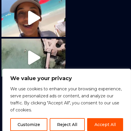
We value your privacy
Cargar más
Seguir en Instagram
We use cookies to enhance your browsing experience,
serve personalized ads or content, and analyze our
traffic. By clicking "Accept All", you consent to our use
of cookies.
1
Copyright © 2022 Sion Tours. All Rights
¡¡Hola!! ¿En que puedo asesorarte?
Reserved.
ES
Customize
Reject All
Accept All
Terminos y condiciones
|
Política de Privacidad
|