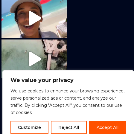
We value your privacy
Cargar más
Seguir en Instagram
We use cookies to enhance your browsing experience,
serve personalized ads or content, and analyze our
traffic. By clicking "Accept All", you consent to our use
of cookies.
1
Copyright © 2022 Sion Tours. All Rights
Reserved.
ES
Customize
Reject All
Accept All
Terminos y condiciones
|
Política de Privacidad
|