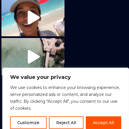
We value your privacy
Cargar más
Seguir en Instagram
We use cookies to enhance your browsing experience,
serve personalized ads or content, and analyze our
traffic. By clicking "Accept All", you consent to our use
of cookies.
1
Copyright © 2022 Sion Tours. All Rights
Reserved.
ES
Customize
Reject All
Accept All
Terminos y condiciones
|
Política de Privacidad
|