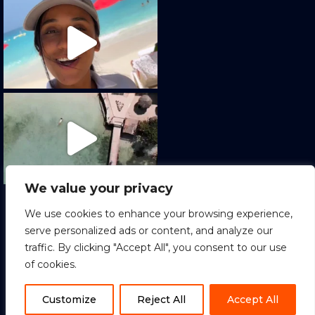
We value your privacy
Cargar más
Seguir en Instagram
We use cookies to enhance your browsing experience,
serve personalized ads or content, and analyze our
traffic. By clicking "Accept All", you consent to our use
of cookies.
1
Copyright © 2022 Sion Tours. All Rights
Reserved.
ES
Customize
Reject All
Accept All
Terminos y condiciones
|
Política de Privacidad
|