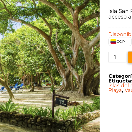
Isla San
acceso a
Disponibl
COP
Isla
San
Pedro
de
Majagua
Categorí
-
Etiqueta
Islas
Islas del 
del
Playa
,
Va
Rosario
cantida