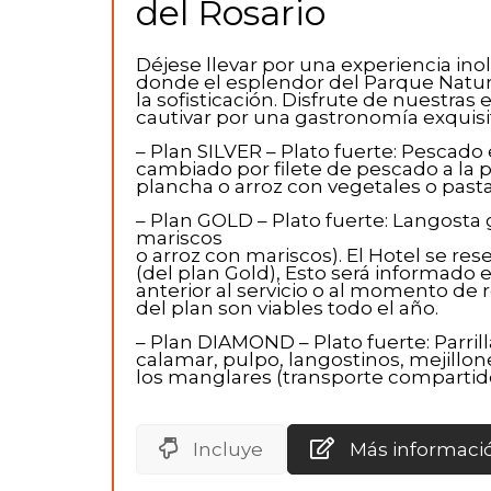
del Rosario
Déjese llevar por una experiencia ino
donde el esplendor del Parque Natural
la sofisticación. Disfrute de nuestras
cautivar por una gastronomía exquisi
– Plan SILVER – Plato fuerte: Pescado 
cambiado por filete de pescado a la p
plancha o arroz con vegetales o pasta
– Plan GOLD – Plato fuerte: Langosta
mariscos
o arroz con mariscos). El Hotel se res
(del plan Gold), Esto será informado 
anterior al servicio o al momento de r
del plan son viables todo el año.
– Plan DIAMOND – Plato fuerte: Parril
calamar, pulpo, langostinos, mejillon
los manglares (transporte compartido
Incluye
Más informaci