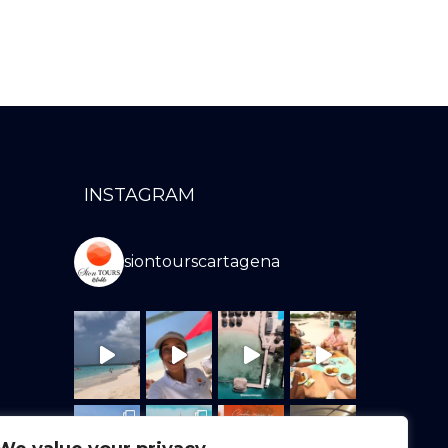
INSTAGRAM
siontourscartagena