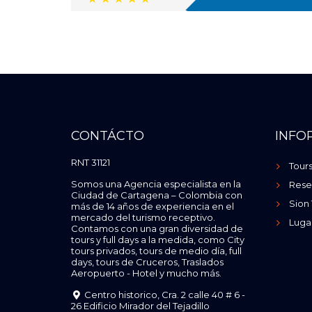
CONTÁCTO
INFO
RNT 31121
Tour
Somos una Agencia especialista en la
Rese
Ciudad de Cartagena – Colombia con
Sion 
más de 14 años de experiencia en el
mercado del turismo receptivo.
Luga
Contamos con una gran diversidad de
tours y full days a la medida, como City
tours privados, tours de medio día, full
days, tours de Cruceros, Traslados
Aeropuerto - Hotel y mucho más.
Centro historico, Cra. 2 calle 40 # 6 -
26 Edificio Mirador del Tejadillo