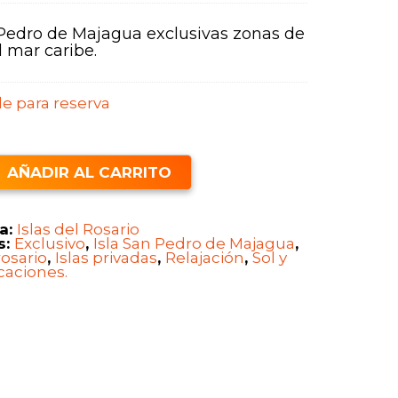
 Pedro de Majagua exclusivas zonas de
l mar caribe.
e para reserva
AÑADIR AL CARRITO
a:
Islas del Rosario
s:
Exclusivo
,
Isla San Pedro de Majagua
,
rosario
,
Islas privadas
,
Relajación
,
Sol y
caciones.
d