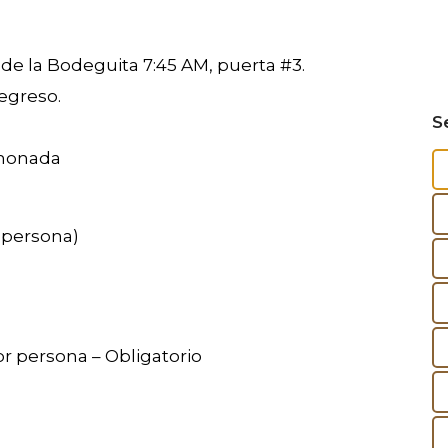
 de la Bodeguita 7:45 AM, puerta #3.
regreso.
S
imonada
r persona)
r persona – Obligatorio