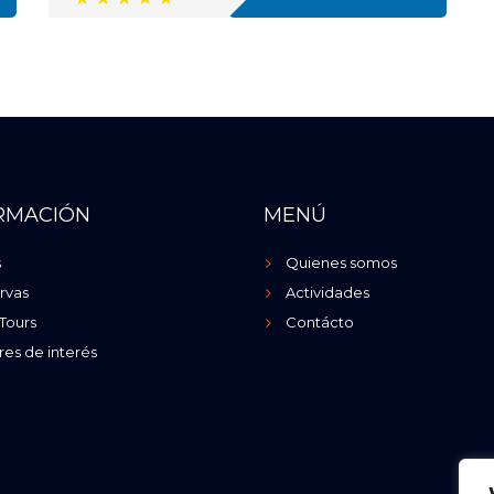
RMACIÓN
MENÚ
s
Quienes somos
rvas
Actividades
Tours
Contácto
res de interés